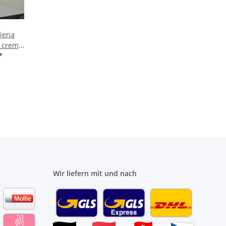
Siena
E creme
qm
*
Wir liefern mit und nach