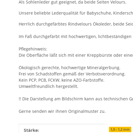
Als Sohlenleder gut geeignet, da beide Seiten Velours.
Unsere beliebte Lederqualität für Babyschuhe, Kindersc
Herrlich durchgefärbtes Rindvelours Ökoleder, beide Sei
Im Faß durchgefärbt mit hochwertigen, lichtbeständigen 
Pflegehinweis:
Die Oberfläche läßt sich mit einer Kreppbürste oder ein
Ökologisch gerechte, hochwertige Mineralgerbung.
Frei von Schadstoffen gemäß der Verbotsverordnung.
Kein PCP, PCB, FCKW, keine AZO-Farbstoffe.
Umweltfreundlich hergestellt.
!! Die Darstellung am Bildschirm kann aus technischen 
Gerne senden wir ihnen Originalmuster zu.
Produkteigenschaft
Wert
1,0 - 1,2 mm
Stärke: