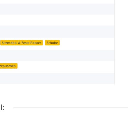
Sitzmöbel & Feste Polster
Schuhe
erpuschen
l: