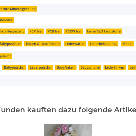
rechte Mineralgerbung
indleder
ich Hergestellt
PCP frei
PCB frei
FCKW frei
keine AZO Farbstoffe
 Babypuschen
Kissen & Lose Polster
Lederwaren
Lederbekleidung
Möbel
gefärbt
Babypatschn
Lederpatschn
Babyfinken
Babyschuhe
Lederfinken
Led
unden kauften dazu folgende Artike