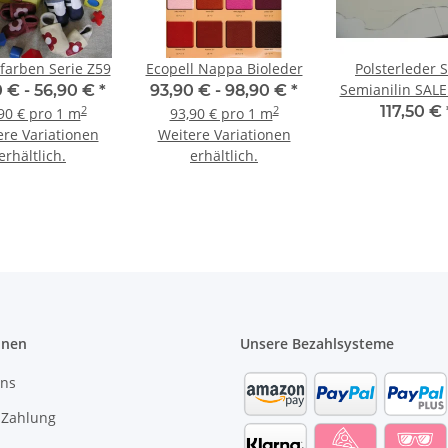
kfarben Serie Z59
Ecopell Nappa Bioleder
Polsterleder 
Semianilin SAL
0 € -
56,90 €
*
93,90 € -
98,90 €
*
hell 3,93 
117,50 €
2
2
90 € pro 1 m
93,90 € pro 1 m
ere Variationen
Weitere Variationen
erhältlich.
erhältlich.
onen
Unsere Bezahlsysteme
uns
 Zahlung