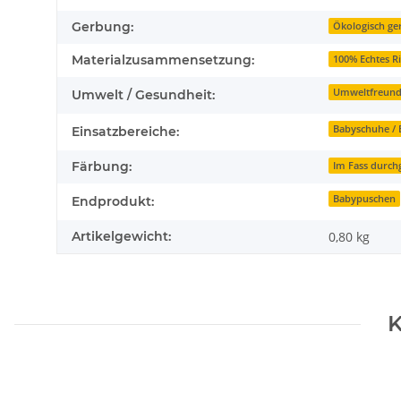
Gerbung:
Ökologisch ge
Materialzusammensetzung:
100% Echtes R
Umweltfreundl
Umwelt / Gesundheit:
Babyschuhe /
Einsatzbereiche:
Färbung:
Im Fass durch
Babypuschen
Endprodukt:
Artikelgewicht:
0,80
kg
K