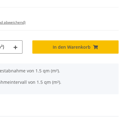
nd abweichend)
²)
In den Warenkorb
destabnahme von 1.5 qm (m²).
hmeintervall von 1.5 qm (m²).