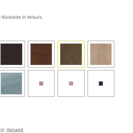
 Rückseite in Velours.
llgrau
2030 - mocca
2476 - mittelbraun
2492 - rappe
3640 - natur
au
jeans
rosa
hellrosa
aquamarin
zgl.
Versand