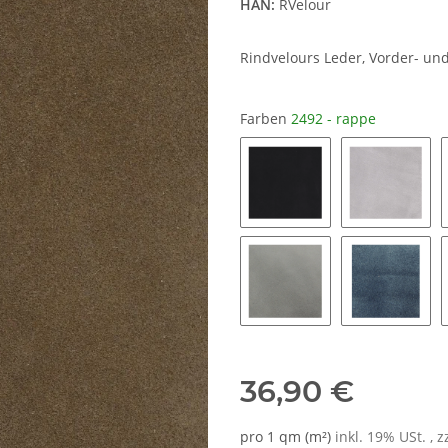
HAN:
RVelour
Rindvelours Leder, Vorder- und
Farben
2492 - rappe
0500 - schwarz
1990 - he
mausgrau
dunkelbl
36,90 €
pro 1 qm (m²)
inkl. 19% USt. , z