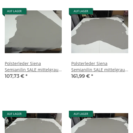
AUF LAGER
AUF LAGER
Polsterleder Siena
Polsterleder Siena
Semianilin SALE mittelgrau
Semianilin SALE mittelgrau
2,70 qm
4,06 qm
107,73 €
*
161,99 €
*
AUF LAGER
AUF LAGER