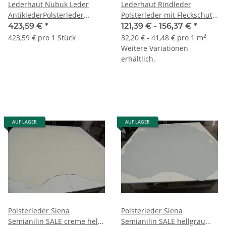
Lederhaut Nubuk Leder
Lederhaut Rindleder
AntiklederPolsterleder
Polsterleder mit Fleckschutz
Country braun 6,08 qm
creme
423,59 €
*
121,39 € -
156,37 €
*
2
423,59 € pro 1 Stück
32,20 € - 41,48 € pro 1 m
Weitere Variationen
erhältlich.
AUF LAGER
AUF LAGER
Polsterleder Siena
Polsterleder Siena
Semianilin SALE creme hell
Semianilin SALE hellgrau