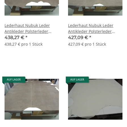
Lederhaut Nubuk Leder
Lederhaut Nubuk Leder
Antikleder Polsterleder
Antikleder Polsterleder
Country braun 5,27 qm
Country braun 6,11 qm
438,27 €
*
427,09 €
*
438,27 € pro 1 Stück
427,09 € pro 1 Stück
AUF LAGER
AUF LAGER