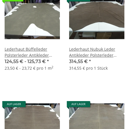
Lederhaut Büffelleder
Lederhaut Nubuk Leder
Polsterleder Antikleder
Antikleder Polsterleder
schlammgrau
Country braun 4,50 qm
124,55 € -
125,73 €
*
314,55 €
*
2
23,50 € - 23,72 € pro 1 m
314,55 € pro 1 Stück
AUF LAGER
AUF LAGER