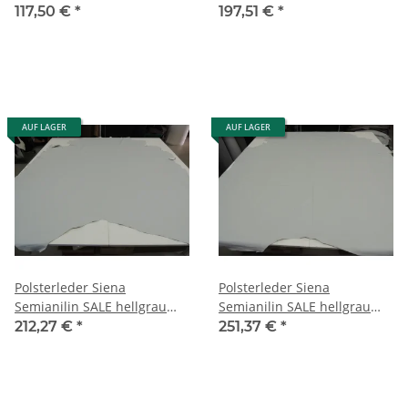
3,93 qm
4,95 qm
117,50 €
*
197,51 €
*
AUF LAGER
AUF LAGER
Polsterleder Siena
Polsterleder Siena
Semianilin SALE hellgrau
Semianilin SALE hellgrau
5,32 qm
6,30 qm
212,27 €
*
251,37 €
*