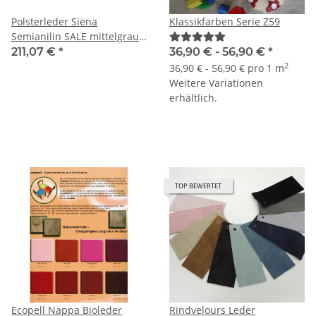
Polsterleder Siena
Klassikfarben Serie Z59
Semianilin SALE mittelgrau
5,29 qm
211,07 €
*
36,90 € -
56,90 €
*
2
36,90 € - 56,90 € pro 1 m
Weitere Variationen
erhältlich.
TOP BEWERTET
Ecopell Nappa Bioleder
Rindvelours Leder