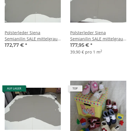
Polsterleder Siena
Polsterleder Siena
Semianilin SALE mittelgrau
Semianilin SALE mittelgrau
4,33 qm
4,46 qm
172,77 €
*
177,95 €
*
2
39,90 € pro 1 m
AUF LAGER
TOP