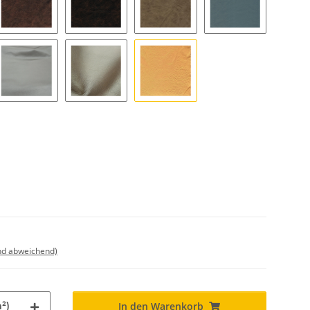
chwarz 99
8000 - vintage braun
8050 - buffalo bill
8100 - cowboy
8150 - smoke
a sand
9000 - silber
9050 - gold
9060 - gelb gold
nd abweichend)
²)
In den Warenkorb