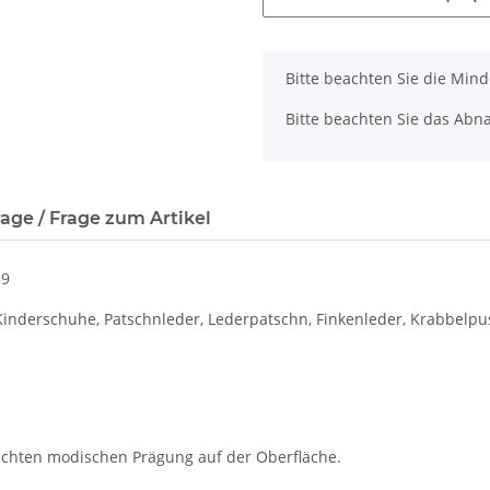
x
Bitte beachten Sie die Min
Bitte beachten Sie das Abna
age / Frage zum Artikel
59
 Kinderschuhe, Patschnleder, Lederpatschn, Finkenleder, Krabbelp
eichten modischen Prägung auf der Oberfläche.