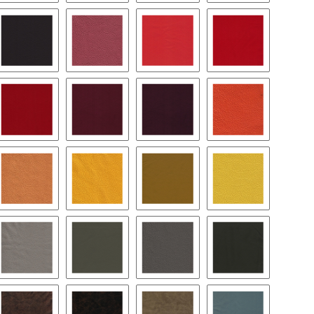
llrosa
4350 - rosa 2014
4400 - rosa 2009
4450 - milka lila
4500 - lavendel
ere
4650 - purple
4700 - himbeere
4750 - sunset
4800 - hellrot 11
basco
4900 - supersoft / rot
4950 - weinrot
5000 - bordeaux
6000 - orange
fran
6100 - aprikose
6150 - papaya
6170 - melone
6200 - zitrone
inen
7050 - stein
7080 - elefant
7100 - grau
7130 - dunkelgr