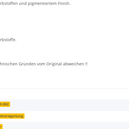
rbstoffen und pigmentiertem Finish.
rbstoffe.
echnischen Gründen vom Original abweichen !!
05-B02
 Mineralgerbung
r