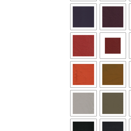
4250 - neonpink
4300 - he
4550 - lila
4600 - be
4850 - classicrot
4875 - ta
6050 - mandarine
6070 - sa
7000 - hellgrau
7030 - le