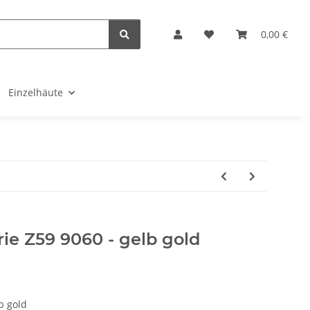
0,00 €
Einzelhäute
rie Z59 9060 - gelb gold
b gold