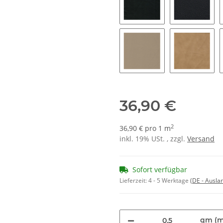
7150 - anthrazit
7200 - s
8200 - naturell
8250 - se
36,90 €
2
36,90 € pro 1 m
inkl. 19% USt. , zzgl.
Versand
Sofort verfügbar
Lieferzeit:
4 - 5 Werktage
(DE - Ausla
qm (m