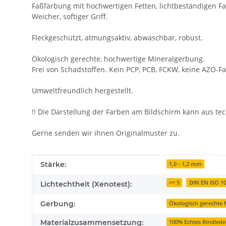
Faßfärbung mit hochwertigen Fetten, lichtbeständigen Fa
Weicher, softiger Griff.
Fleckgeschützt, atmungsaktiv, abwaschbar, robust.
Ökologisch gerechte, hochwertige Mineralgerbung.
Frei von Schadstoffen. Kein PCP, PCB, FCKW, keine AZO-Fa
Umweltfreundlich hergestellt.
!! Die Darstellung der Farben am Bildschirm kann aus t
Gerne senden wir ihnen Originalmuster zu.
Produkteigenschaft
Wert
Stärke:
1,0 - 1,2 mm
>= 5
DIN EN ISO 1
Lichtechtheit (Xenotest):
Gerbung:
Ökologisch gerechte
Materialzusammensetzung:
100% Echtes Rindlede