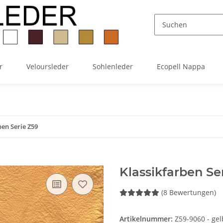
r
Veloursleder
Sohlenleder
Ecopell Nappa
ben Serie Z59
Klassikfarben Se
(8 Bewertungen)
Artikelnummer:
Z59-9060 - gel