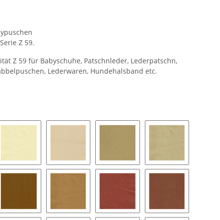
abypuschen
Serie Z 59.
ität Z 59 für Babyschuhe, Patschnleder, Lederpatschn,
rabbelpuschen, Lederwaren, Hundehalsband etc.
remeweiß
1100 - creme
1150 - sand
1170 - champagner
1200 - beige
nf
1280 - curry
1300 - karamel
1350 - terrakotta
1400 - cognac