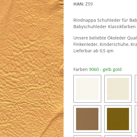
HAN:
Z59
Rindnappa Schuhleder für B
Babyschuhleder Klassikfarben 
Unsere beliebte Ökoleder Qual
Finkenleder, Kinderschuhe, K
Lieferbar ab 0,5 qm
Farben
9060 - gelb gold
1000 - reinweiß
1050 - c
1250 - beigebraun
1260 - se