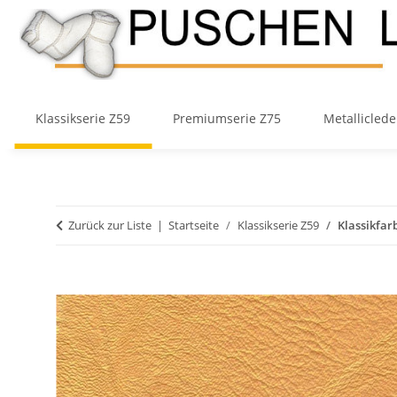
Klassikserie Z59
Premiumserie Z75
Metalliclede
Zurück zur Liste
Startseite
Klassikserie Z59
Klassikfar