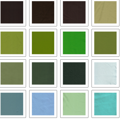
ttelbraun
1500 - schoko
1550 - braun
1600 - dunkelbraun 54
2000 - lime
trus
2150 - neongrün
2170 - apfel
2200 - italogrün
2240 - limetten
rkisgrün
2350 - linde
2400 - army
2450 - dunkelgrün
3000 - iceblau
abyblau
3150 - taubenblau
3200 - hellblau
3250 - mint
3300 - türkis