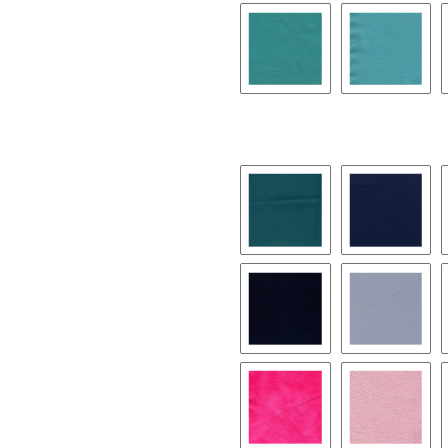
3350 - petrol
3400 - pe
3650 - jeans
3680 - sa
3900 - supersoft / blau
4000 - fl