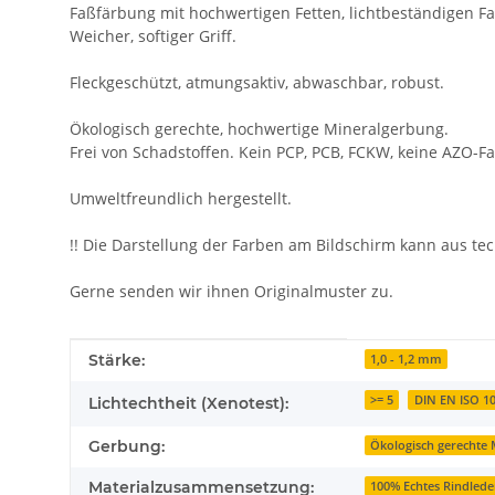
Faßfärbung mit hochwertigen Fetten, lichtbeständigen Fa
Weicher, softiger Griff.
Fleckgeschützt, atmungsaktiv, abwaschbar, robust.
Ökologisch gerechte, hochwertige Mineralgerbung.
Frei von Schadstoffen. Kein PCP, PCB, FCKW, keine AZO-Fa
Umweltfreundlich hergestellt.
!! Die Darstellung der Farben am Bildschirm kann aus t
Gerne senden wir ihnen Originalmuster zu.
Produkteigenschaft
Wert
Stärke:
1,0 - 1,2 mm
>= 5
DIN EN ISO 1
Lichtechtheit (Xenotest):
Gerbung:
Ökologisch gerechte
Materialzusammensetzung:
100% Echtes Rindlede