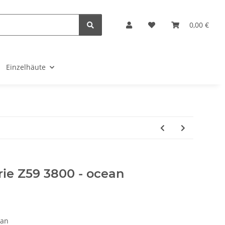
0,00 €
Einzelhäute
rie Z59 3800 - ocean
ean