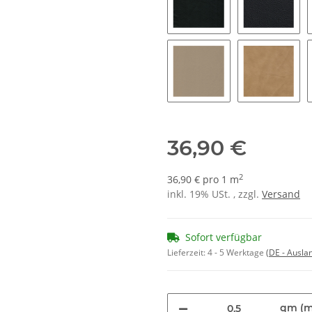
7150 - anthrazit
7200 - s
8200 - naturell
8250 - se
36,90 €
2
36,90 € pro 1 m
inkl. 19% USt. , zzgl.
Versand
Sofort verfügbar
Lieferzeit:
4 - 5 Werktage
(DE - Ausla
qm (m