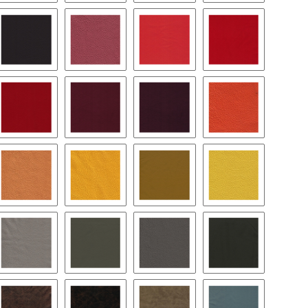
llrosa
4350 - rosa 2014
4400 - rosa 2009
4450 - milka lila
4500 - lavendel
ere
4650 - purple
4700 - himbeere
4750 - sunset
4800 - hellrot 11
basco
4900 - supersoft / rot
4950 - weinrot
5000 - bordeaux
6000 - orange
fran
6100 - aprikose
6150 - papaya
6170 - melone
6200 - zitrone
inen
7050 - stein
7080 - elefant
7100 - grau
7130 - dunkelgr