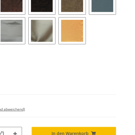
chwarz 99
8000 - vintage braun
8050 - buffalo bill
8100 - cowboy
8150 - smoke
a sand
9000 - silber
9050 - gold
9060 - gelb gold
nd abweichend)
²)
In den Warenkorb