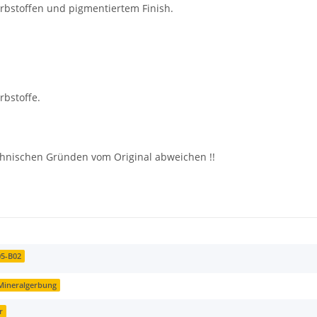
rbstoffen und pigmentiertem Finish.
rbstoffe.
echnischen Gründen vom Original abweichen !!
05-B02
 Mineralgerbung
r