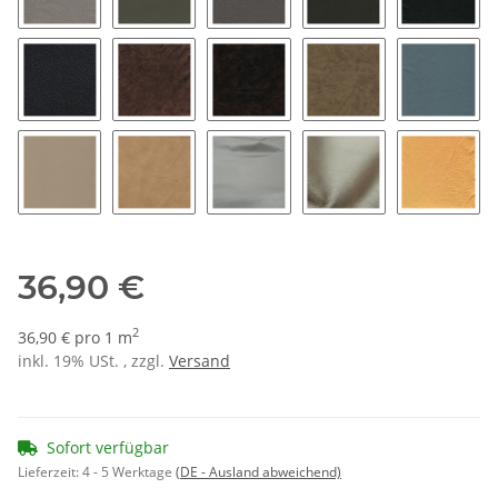
7050 - stein
7080 - elefant
7100 - grau
7130 - dunkelgrau
7150 - a
7200 - schwarz 99
8000 - vintage braun
8050 - buffalo bill
8100 - cowboy
8150 - 
8200 - naturell
8250 - sea sand
9000 - silber
9050 - gold
9060 - g
36,90 €
2
36,90 € pro 1 m
inkl. 19% USt. , zzgl.
Versand
Sofort verfügbar
Lieferzeit:
4 - 5 Werktage
(DE - Ausland abweichend)