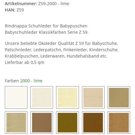
Artikelnummer:
Z59-2000 - lime
HAN:
Z59
Rindnappa Schuhleder für Babypuschen
Babyschuhleder Klassikfarben Serie Z 59.
Unsere beliebte Ökoleder Qualität Z 59 für Babyschuhe,
Patschnleder, Lederpatschn, Finkenleder, Kinderschuhe,
Krabbelpuschen, Lederwaren, Hundehalsband etc.
Lieferbar ab 0,5 qm
Farben
2000 - lime
1000 - reinweiß
1050 - cremeweiß
1100 - creme
1150 - sand
1170 - 