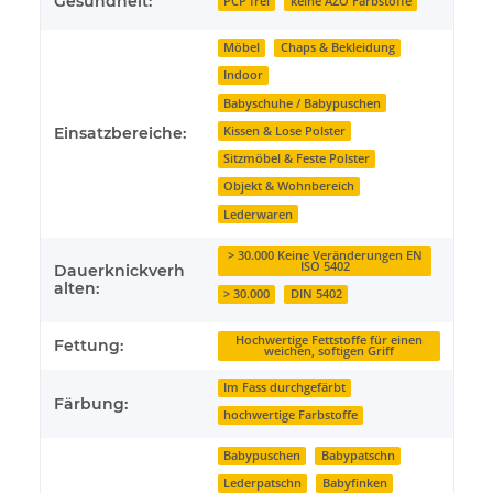
Gesundheit:
PCP frei
keine AZO Farbstoffe
Möbel
Chaps & Bekleidung
Indoor
Babyschuhe / Babypuschen
Einsatzbereiche:
Kissen & Lose Polster
Sitzmöbel & Feste Polster
Objekt & Wohnbereich
Lederwaren
> 30.000 Keine Veränderungen EN
ISO 5402
Dauerknickverh
alten:
> 30.000
DIN 5402
Hochwertige Fettstoffe für einen
Fettung:
weichen, softigen Griff
Im Fass durchgefärbt
Färbung:
hochwertige Farbstoffe
Babypuschen
Babypatschn
Lederpatschn
Babyfinken