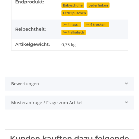
Endprodukt:
Babyschuhe
Lederfinken
Lederpuschen
>= 4 nass -
>= 4 trocken -
Reibechtheit:
>= 4 alkalisch
Artikelgewicht:
0,75
kg
Bewertungen
Musteranfrage / Frage zum Artikel
Kunden kauften dazu folgende