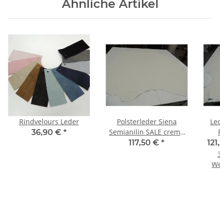
Ähnliche Artikel
Rindvelours Leder
Polsterleder Siena
Le
Semianilin SALE creme
36,90 €
*
hell 3,93 qm
F
117,50 €
*
121
We