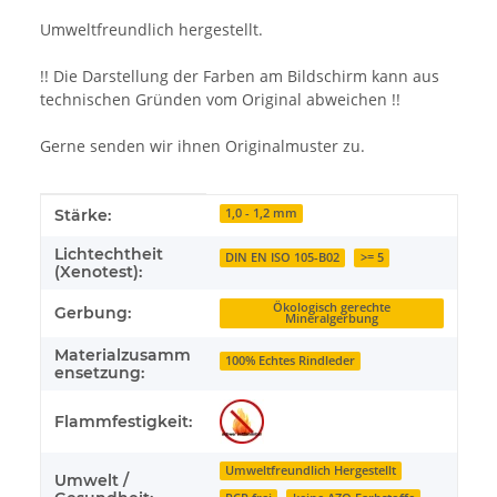
Umweltfreundlich hergestellt.
!! Die Darstellung der Farben am Bildschirm kann aus
technischen Gründen vom Original abweichen !!
Gerne senden wir ihnen Originalmuster zu.
Produkteigenschaft
Wert
Stärke:
1,0 - 1,2 mm
Lichtechtheit
DIN EN ISO 105-B02
>= 5
(Xenotest):
Ökologisch gerechte
Gerbung:
Mineralgerbung
Materialzusamm
100% Echtes Rindleder
ensetzung:
Flammfestigkeit:
Umweltfreundlich Hergestellt
Umwelt /