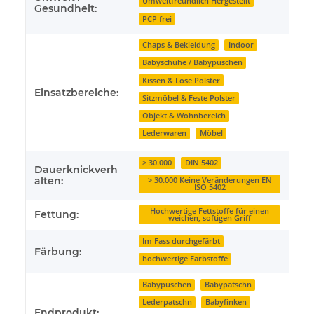
Umweltfreundlich Hergestellt
Gesundheit:
PCP frei
Chaps & Bekleidung
Indoor
Babyschuhe / Babypuschen
Kissen & Lose Polster
Einsatzbereiche:
Sitzmöbel & Feste Polster
Objekt & Wohnbereich
Lederwaren
Möbel
> 30.000
DIN 5402
Dauerknickverh
alten:
> 30.000 Keine Veränderungen EN
ISO 5402
Hochwertige Fettstoffe für einen
Fettung:
weichen, softigen Griff
Im Fass durchgefärbt
Färbung:
hochwertige Farbstoffe
Babypuschen
Babypatschn
Lederpatschn
Babyfinken
Endprodukt: