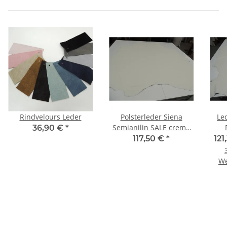
Rindvelours Leder
Polsterleder Siena
Le
Semianilin SALE creme
36,90 €
*
hell 3,93 qm
F
117,50 €
*
121
We