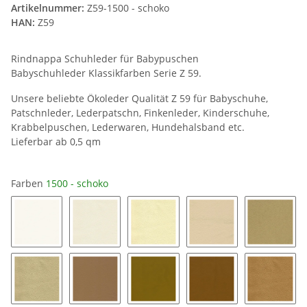
Artikelnummer:
Z59-1500 - schoko
HAN:
Z59
Rindnappa Schuhleder für Babypuschen
Babyschuhleder Klassikfarben Serie Z 59.
Unsere beliebte Ökoleder Qualität Z 59 für Babyschuhe,
Patschnleder, Lederpatschn, Finkenleder, Kinderschuhe,
Krabbelpuschen, Lederwaren, Hundehalsband etc.
Lieferbar ab 0,5 qm
Farben
1500 - schoko
1000 - reinweiß
1050 - cremeweiß
1100 - creme
1150 - sand
1170 - 