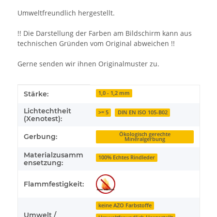
Umweltfreundlich hergestellt.
!! Die Darstellung der Farben am Bildschirm kann aus
technischen Gründen vom Original abweichen !!
Gerne senden wir ihnen Originalmuster zu.
Produkteigenschaft
Wert
Stärke:
1,0 - 1,2 mm
Lichtechtheit
>= 5
DIN EN ISO 105-B02
(Xenotest):
Ökologisch gerechte
Gerbung:
Mineralgerbung
Materialzusamm
100% Echtes Rindleder
ensetzung:
Flammfestigkeit:
keine AZO Farbstoffe
Umwelt /