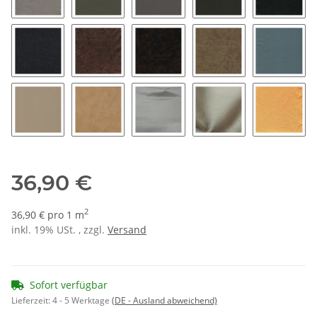
7050 - stein
7080 - elefant
7100 - grau
7130 - dunkelgrau
7150 - a
7200 - schwarz 99
8000 - vintage braun
8050 - buffalo bill
8100 - cowboy
8150 - 
8200 - naturell
8250 - sea sand
9000 - silber
9050 - gold
9060 - g
36,90 €
2
36,90 € pro 1 m
inkl. 19% USt. , zzgl.
Versand
Sofort verfügbar
Lieferzeit:
4 - 5 Werktage
(DE - Ausland abweichend)