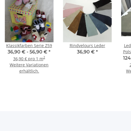
Klassikfarben Serie Z59
Rindvelours Leder
Led
Pols
36,90 € -
56,90 €
*
36,90 €
*
124
2
36,90 € pro 1 m
Weitere Variationen
erhältlich.
We