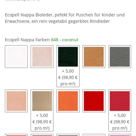
Ecopell Nappa Bioleder, pefekt für Puschen für Kinder und
Erwachsene, ein rein vegetabil gegerbtes Rindleder
Ecopell Nappa Farben
848 - coconut
360 - belugaweiß
361 - tara
810 - rucola
363 - valonea
182 - h
+ 5,00
€ (98,90 €
pro m²)
369 - bahamas sand
166 - walnuss
225 - mango tango
626 - nemo
229 - himb
+ 5,00
+ 5,00
€ (98,90 €
€ (98,90 €
pro m²)
pro m²)