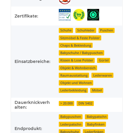
Zertifikate:
Schuhe
Schuhleder
Puschen
Sitzmöbel & Feste Polster
Chaps & Bekleidung
Babyschuhe / Babypuschen
Kissen & Lose Polster
Gürtel
Einsatzbereiche:
Objekt & Wohnbereich
Raumausstattung
Lederwaren
Objekt und Wohnen
Lederbekleidung
Möbel
Dauerknickverh
> 20.000
DIN 5402
alten:
Babypuschen
Babypatschn
Lederpatschn
Babyfinken
Endprodukt:
Babyschuhe
Lederfinken