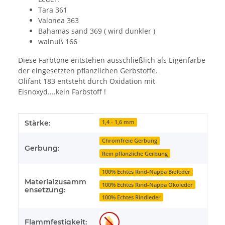
Tara 361
Valonea 363
Bahamas sand 369 ( wird dunkler )
walnuß 166
Diese Farbtöne entstehen ausschließlich als Eigenfarbe
der eingesetzten pflanzlichen Gerbstoffe.
Olifant 183 entsteht durch Oxidation mit
Eisnoxyd....kein Farbstoff !
Produkteigenschaft
Wert
Stärke:
1,4 - 1,6 mm
Chromfreie Gerbung
Gerbung:
Rein pflanzliche Gerbung
100% Echtes Rind-Nappa Bioleder
Materialzusamm
100% Echtes Rind-Nappa Ökoleder
ensetzung:
100% Echtes Rindleder
Flammfestigkeit: