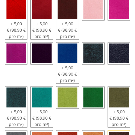
321 - feuerrot
525 - inka
622 - chianti
323 - baby rosa
226 - mi
+ 5,00
+ 5,00
+ 5,00
€ (98,90 €
€ (98,90 €
€ (98,90 €
pro m²)
pro m²)
pro m²)
224 - purpur
007 - lavandula
709 - california blue
707 - tobagoblau
770 - e
+ 5,00
€ (98,90 €
pro m²)
817 - karibik
818 - waikiki
219 - pisello
216 - tabalugagrün
215 - khaki
+ 5,00
+ 5,00
+ 5,00
€ (98,90 €
€ (98,90 €
€ (98,90 €
pro m²)
pro m²)
pro m²)