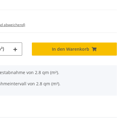
nd abweichend)
²)
In den Warenkorb
destabnahme von 2.8 qm (m²).
hmeintervall von 2.8 qm (m²).