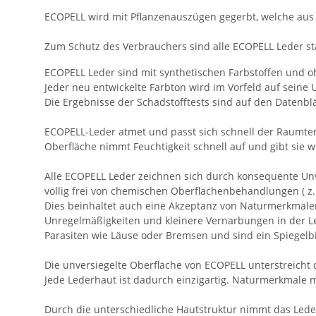
ECOPELL wird mit Pflanzenauszügen gegerbt, welche aus 
Zum Schutz des Verbrauchers sind alle ECOPELL Leder st
ECOPELL Leder sind mit synthetischen Farbstoffen und o
Jeder neu entwickelte Farbton wird im Vorfeld auf seine U
Die Ergebnisse der Schadstofftests sind auf den Datenbl
ECOPELL-Leder atmet und passt sich schnell der Raumtempe
Oberfläche nimmt Feuchtigkeit schnell auf und gibt sie w
Alle ECOPELL Leder zeichnen sich durch konsequente Unv
völlig frei von chemischen Oberflächenbehandlungen ( z.B
Dies beinhaltet auch eine Akzeptanz von Naturmerkmalen
Unregelmäßigkeiten und kleinere Vernarbungen in der L
Parasiten wie Läuse oder Bremsen und sind ein Spiegelbi
Die unversiegelte Oberfläche von ECOPELL unterstreicht 
Jede Lederhaut ist dadurch einzigartig. Naturmerkmale mi
Durch die unterschiedliche Hautstruktur nimmt das Lede