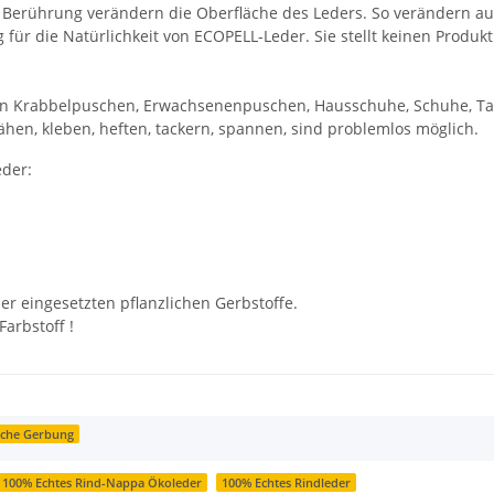
und Berührung verändern die Oberfläche des Leders. So verändern a
g für die Natürlichkeit von ECOPELL-Leder. Sie stellt keinen Produk
von Krabbelpuschen, Erwachsenenpuschen, Hausschuhe, Schuhe, Tas
 nähen, kleben, heften, tackern, spannen, sind problemlos möglich.
eder:
er eingesetzten pflanzlichen Gerbstoffe.
Farbstoff !
liche Gerbung
100% Echtes Rind-Nappa Ökoleder
100% Echtes Rindleder