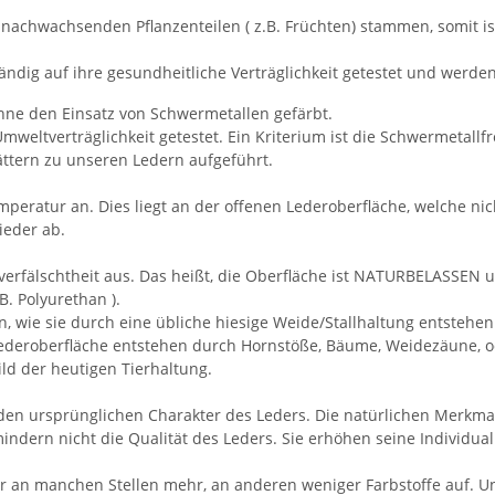
nachwachsenden Pflanzenteilen ( z.B. Früchten) stammen, somit i
ändig auf ihre gesundheitliche Verträglichkeit getestet und werd
hne den Einsatz von Schwermetallen gefärbt.
mweltverträglichkeit getestet. Ein Kriterium ist die Schwermetallfr
ättern zu unseren Ledern aufgeführt.
ratur an. Dies liegt an der offenen Lederoberfläche, welche nicht 
ieder ab.
erfälschtheit aus. Das heißt, die Oberfläche ist NATURBELASSEN 
. Polyurethan ).
, wie sie durch eine übliche hiesige Weide/Stallhaltung entstehe
ederoberfläche entstehen durch Hornstöße, Bäume, Weidezäune, 
ld der heutigen Tierhaltung.
den ursprünglichen Charakter des Leders. Die natürlichen Merkmal
ndern nicht die Qualität des Leders. Sie erhöhen seine Individuali
r an manchen Stellen mehr, an anderen weniger Farbstoffe auf. U