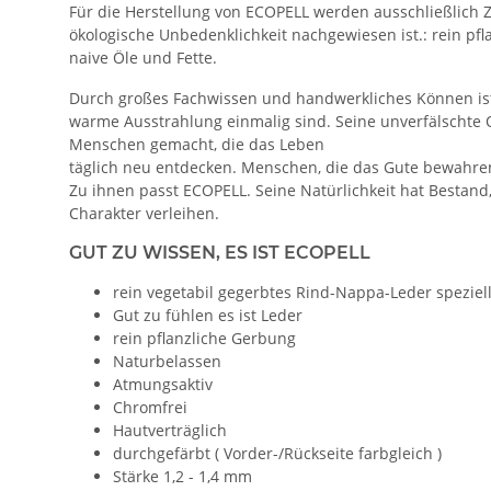
Für die Herstellung von ECOPELL werden ausschließlich 
ökologische Unbedenklichkeit nachgewiesen ist.: rein pfl
naive Öle und Fette.
Durch großes Fachwissen und handwerkliches Können ist 
warme Ausstrahlung einmalig sind. Seine unverfälschte O
Menschen gemacht, die das Leben
täglich neu entdecken. Menschen, die das Gute bewahr
Zu ihnen passt ECOPELL. Seine Natürlichkeit hat Bestand
Charakter verleihen.
GUT ZU WISSEN, ES IST ECOPELL
rein vegetabil gegerbtes Rind-Nappa-Leder spezie
Gut zu fühlen es ist Leder
rein pflanzliche Gerbung
Naturbelassen
Atmungsaktiv
Chromfrei
Hautverträglich
durchgefärbt ( Vorder-/Rückseite farbgleich )
Stärke 1,2 - 1,4 mm