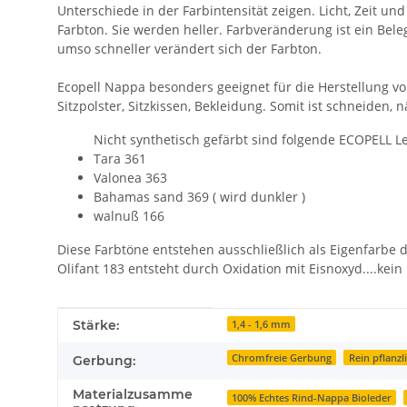
Unterschiede in der Farbintensität zeigen. Licht, Zeit 
Farbton. Sie werden heller. Farbveränderung ist ein Bele
umso schneller verändert sich der Farbton.
Ecopell Nappa besonders geeignet für die Herstellung 
Sitzpolster, Sitzkissen, Bekleidung. Somit ist schneiden,
Nicht synthetisch gefärbt sind folgende ECOPELL L
Tara 361
Valonea 363
Bahamas sand 369 ( wird dunkler )
walnuß 166
Diese Farbtöne entstehen ausschließlich als Eigenfarbe d
Olifant 183 entsteht durch Oxidation mit Eisnoxyd....kein 
Produkteigenschaft
Wert
Stärke:
1,4 - 1,6 mm
Chromfreie Gerbung
Rein pflanz
Gerbung:
Materialzusamme
100% Echtes Rind-Nappa Bioleder