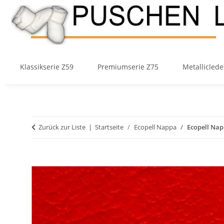
Klassikserie Z59
Premiumserie Z75
Metalliclede
Zurück zur Liste
Startseite
Ecopell Nappa
Ecopell Nap