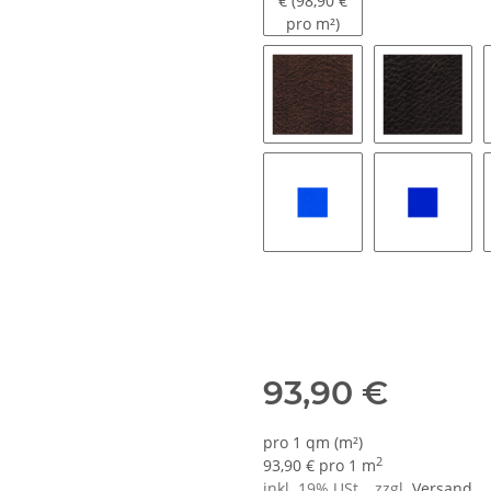
€ (98,90 €
pro m²)
836 - grufti
737 - cas
266 - o sole mio
260 - ho
93,90 €
pro 1 qm (m²)
2
93,90 € pro 1 m
inkl. 19% USt. , zzgl.
Versand