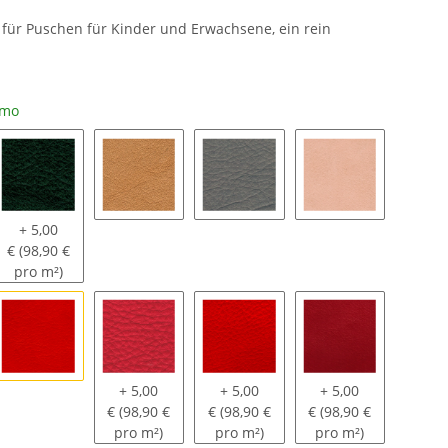
 für Puschen für Kinder und Erwachsene, ein rein
emo
a
810 - rucola
363 - valonea
182 - happy monk
369 - bahamas 
+ 5,00
€ (98,90 €
pro m²)
ngo tango
626 - nemo
229 - himbeer
321 - feuerrot
525 - inka
+ 5,00
+ 5,00
+ 5,00
€ (98,90 €
€ (98,90 €
€ (98,90 €
pro m²)
pro m²)
pro m²)