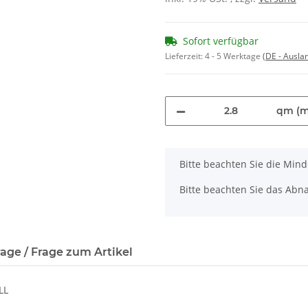
Sofort verfügbar
Lieferzeit:
4 - 5 Werktage
(DE - Ausla
qm (m
x
Bitte beachten Sie die Min
Bitte beachten Sie das Abna
age / Frage zum Artikel
LL