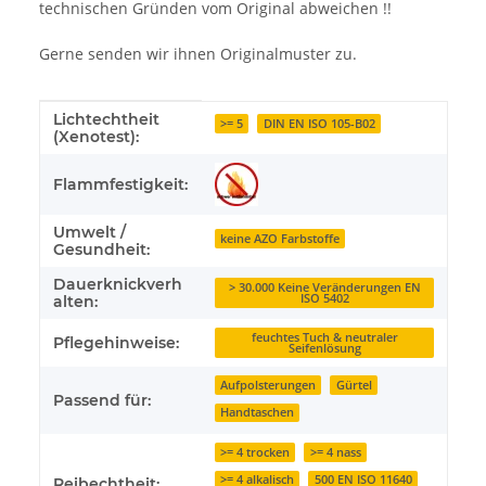
technischen Gründen vom Original abweichen !!
Gerne senden wir ihnen Originalmuster zu.
Lichtechtheit
Produkteigenschaft
Wert
>= 5
DIN EN ISO 105-B02
(Xenotest):
Flammfestigkeit:
Umwelt /
keine AZO Farbstoffe
Gesundheit:
Dauerknickverh
> 30.000 Keine Veränderungen EN
ISO 5402
alten:
feuchtes Tuch & neutraler
Pflegehinweise:
Seifenlösung
Aufpolsterungen
Gürtel
Passend für:
Handtaschen
>= 4 trocken
>= 4 nass
>= 4 alkalisch
500 EN ISO 11640
Reibechtheit: