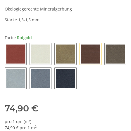
Ökologiegerechte Mineralgerbung
Stärke 1,3-1,5 mm
Farbe
Rotgold
Lobster
Perle
Gelb gold
Rotgold
Bronze
Silber
Silber dunkel
Schwarz
74,90 €
pro 1 qm (m²)
2
74,90 € pro 1 m