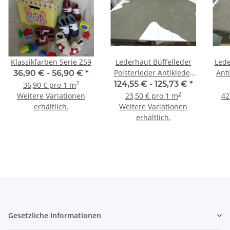
Klassikfarben Serie Z59
Lederhaut Büffelleder
Lede
Polsterleder Antikleder
Anti
36,90 € -
56,90 €
*
schlammgrau
Cou
124,55 € -
125,73 €
*
2
36,90 € pro 1 m
2
Weitere Variationen
23,50 € pro 1 m
42
erhältlich.
Weitere Variationen
erhältlich.
Gesetzliche Informationen